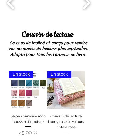
Coussin de lecture
Ce coussin incliné et conçu pour rendre
vos moments de lecture plus agréables.
Adapté pour tous les formats de livre.
En stock
En stock
Je personnalise mon
Coussin de lecture
coussin de lecture
liberty rose et velours
côtelé rose
Prix
45,00 €