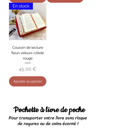
En stock
Coussin de lecture
fleuri velours côtelé
rouge
Prix
45,00 €
Ajouter au panier
Pochette à livre de poche
Pour transporter votre livre sans risque
de rayures ou de coins écorné !