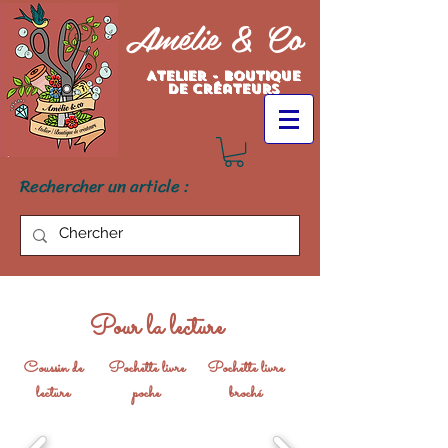
Amélie & Co
Atelier - Boutique
de créateurs
Rechercher un article :
Pour la lecture
Coussin de
Pochette livre
Pochette livre
lecture
poche
broché