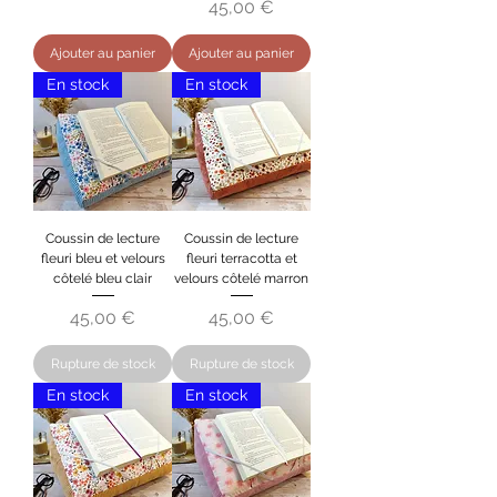
Prix
45,00 €
Ajouter au panier
Ajouter au panier
En stock
En stock
Coussin de lecture
Coussin de lecture
fleuri bleu et velours
fleuri terracotta et
côtelé bleu clair
velours côtelé marron
Prix
Prix
45,00 €
45,00 €
Rupture de stock
Rupture de stock
En stock
En stock