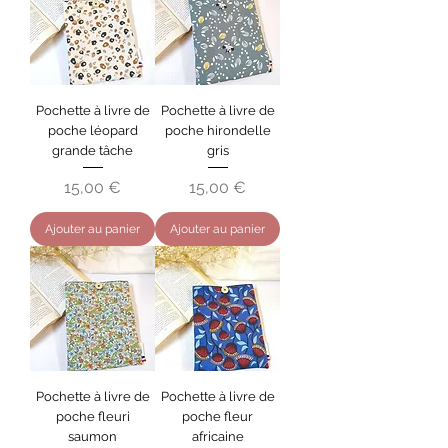
Pochette à livre de
Pochette à livre de
poche léopard
poche hirondelle
grande tâche
gris
Prix
Prix
15,00 €
15,00 €
Ajouter au panier
Ajouter au panier
Pochette à livre de
Pochette à livre de
poche fleuri
poche fleur
saumon
africaine