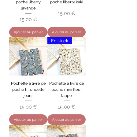
poche liberty
poche liberty kaki
lavande
Prix
15,00 €
Prix
15,00 €
Ajouter au panier
Ajouter au panier
En stock
Pochette à livre de
Pochette à livre de
poche hirondelle
poche mini fleur
jeans
taupe
Prix
Prix
15,00 €
15,00 €
Ajouter au panier
Ajouter au panier