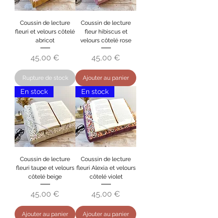
Coussin de lecture
Coussin de lecture
fleuri et velours côtelé
fleur hibiscus et
abricot
velours côtelé rose
Prix
Prix
45,00 €
45,00 €
Rupture de stock
Ajouter au panier
En stock
En stock
Coussin de lecture
Coussin de lecture
fleuri taupe et velours
fleuri Alexia et velours
côtelé beige
côtelé violet
Prix
Prix
45,00 €
45,00 €
Ajouter au panier
Ajouter au panier