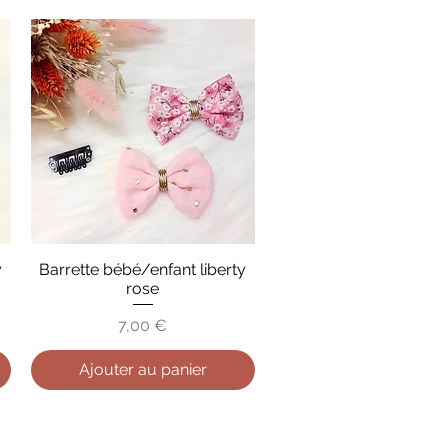
y
Barrette bébé/enfant liberty
Aperçu rapide
rose
Prix
7,00 €
Ajouter au panier