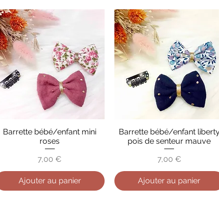
Barrette bébé/enfant mini
Barrette bébé/enfant libert
Aperçu rapide
Aperçu rapide
roses
pois de senteur mauve
Prix
Prix
7,00 €
7,00 €
Ajouter au panier
Ajouter au panier