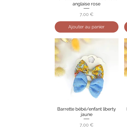
anglaise rose
Prix
7,00 €
Ajouter au panier
Barrette bébé/enfant liberty
Aperçu rapide
jaune
Prix
7,00 €