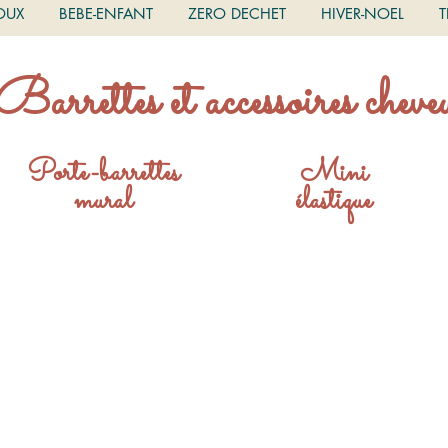
OUX
BEBE-ENFANT
ZERO DECHET
HIVER-NOEL
T
Barrettes et accessoires cheve
Porte-barrettes
Mini
mural
élastique