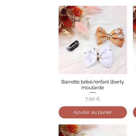
Barrette bébé/enfant liberty
Aperçu rapide
moutarde
Prix
7,00 €
Ajouter au panier