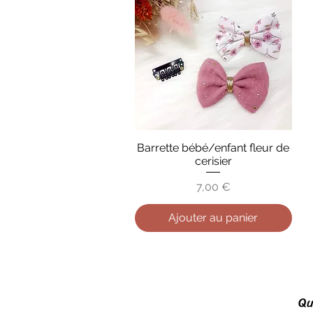
Barrette bébé/enfant fleur de
Aperçu rapide
cerisier
Prix
7,00 €
Ajouter au panier
Qu