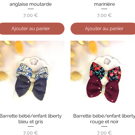
anglaise moutarde
marinière
Prix
Prix
7,00 €
7,00 €
Ajouter au panier
Ajouter au panier
Barrette bébé/enfant liberty
Barrette bébé/enfant libert
Aperçu rapide
Aperçu rapide
bleu et gris
rouge et noir
Prix
Prix
7,00 €
7,00 €