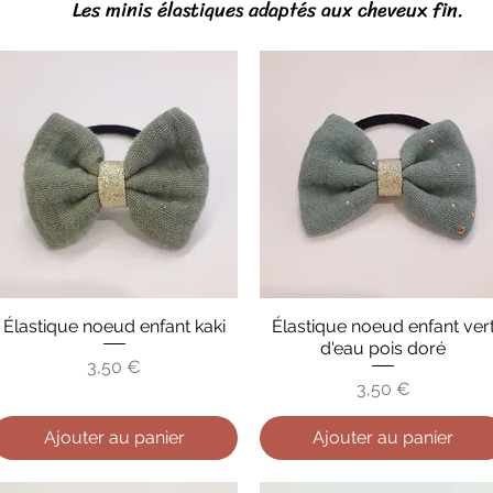
Les minis élastiques adaptés aux cheveux fin.
Élastique noeud enfant kaki
Élastique noeud enfant ver
Aperçu rapide
Aperçu rapide
d'eau pois doré
Prix
3,50 €
Prix
3,50 €
Ajouter au panier
Ajouter au panier