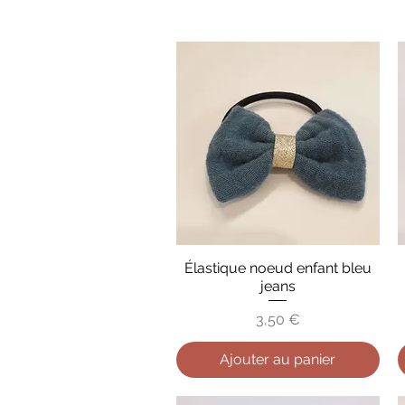
Élastique noeud enfant bleu
Aperçu rapide
jeans
Prix
3,50 €
Ajouter au panier