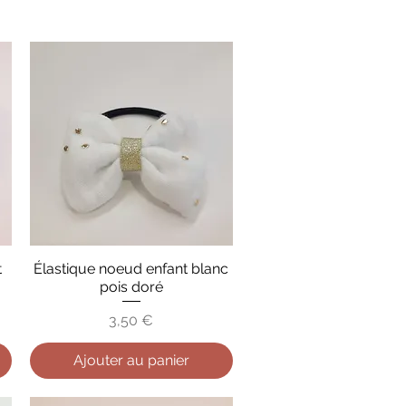
t
Élastique noeud enfant blanc
Aperçu rapide
pois doré
Prix
3,50 €
Ajouter au panier