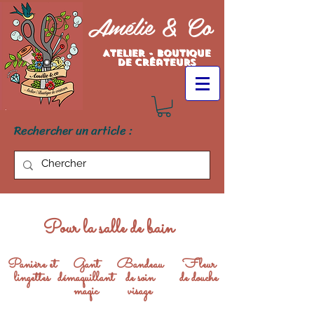
Amélie & Co
Atelier - Boutique
de créateurs
Rechercher un article :
Pour la salle de bain
Panière et
Gant
Bandeau
Fleur
lingettes
démaquillant
de soin
de douche
maqic
visage