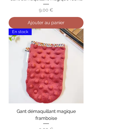
Prix
9,00 €
Ajouter au panier
En stock
Gant démaquillant magique
framboise