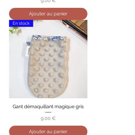
Prix
9,00 €
Ajouter au panier
En stock
Gant démaquillant magique gris
Prix
9,00 €
Ajouter au panier