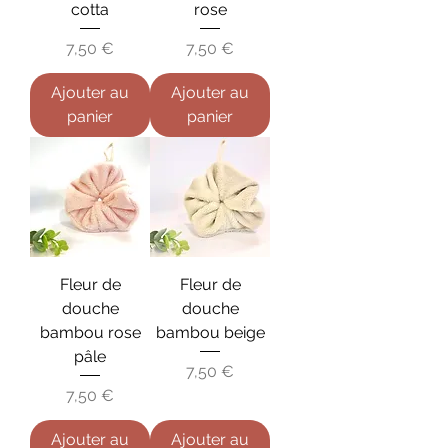
cotta
rose
Prix
Prix
7,50 €
7,50 €
Ajouter au
Ajouter au
panier
panier
Fleur de
Fleur de
douche
douche
bambou rose
bambou beige
pâle
Prix
7,50 €
Prix
7,50 €
Ajouter au
Ajouter au