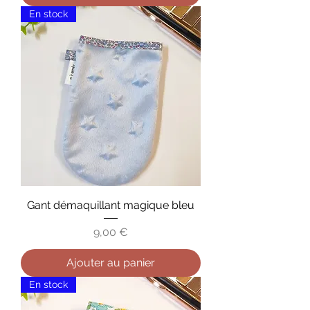
En stock
Gant démaquillant magique bleu
Prix
9,00 €
Ajouter au panier
En stock