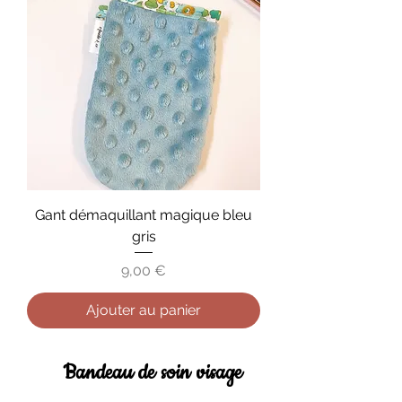
Gant démaquillant magique bleu
gris
Prix
9,00 €
Ajouter au panier
Bandeau de soin visage