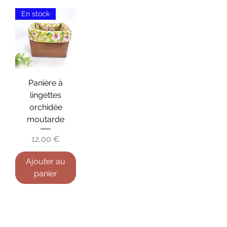
En stock
Panière à
lingettes
orchidée
moutarde
Prix
12,00 €
Ajouter au
panier