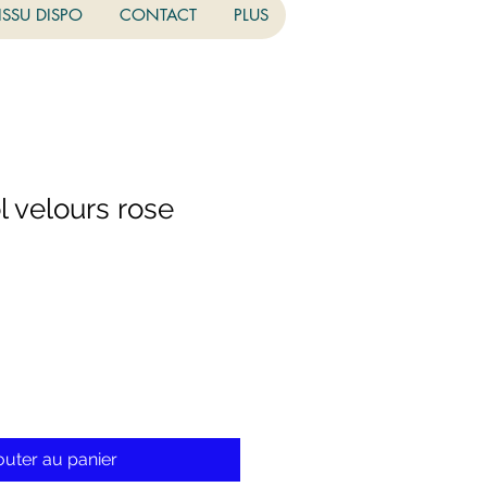
ISSU DISPO
CONTACT
PLUS
l velours rose
outer au panier