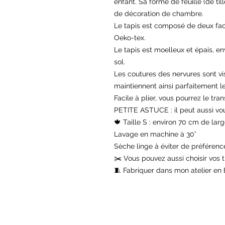
enfant. Sa forme de feuille (de til
de décoration de chambre.
Le tapis est composé de deux fac
Oeko-tex.
Le tapis est moelleux et épais, e
sol.
Les coutures des nervures sont vis
maintiennent ainsi parfaitement 
Facile à plier, vous pourrez le tra
PETITE ASTUCE : il peut aussi vo
🍁 Taille S : environ 70 cm de la
Lavage en machine à 30°
Sèche linge à éviter de préférenc
✂️ Vous pouvez aussi choisir vos t
🧵 Fabriquer dans mon atelier en