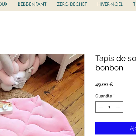
OUX
BEBE-ENFANT
ZERO DECHET
HIVER-NOEL
T
Tapis de so
bonbon
Prix
49,00 €
Quantité
*
Aj