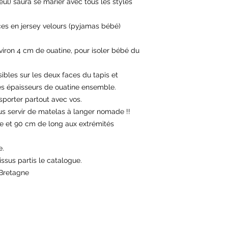
leul) saura se marier avec tous les styles
es en jersey velours (pyjamas bébé)
nviron 4 cm de ouatine, pour isoler bébé du
ibles sur les deux faces du tapis et
les épaisseurs de ouatine ensemble.
nsporter partout avec vos.
us servir de matelas à langer nomade !!
rge et 90 cm de long aux extrémités
e.
issus partis le catalogue.
 Bretagne
Site créé par Amélie & co
Siret : 81895372100029 CCI Quimper