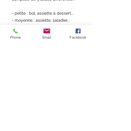
- petite : bol, assiette à dessert...

- moyenne : assiette, saladier...

- grande : assiette, saladier, plat à 
tarte...

Phone
Email
Facebook
Les charlottes sont en coton enduis 
Oeko-tex avec un élastique intégré 
pour s'adapter au mieux à vos 
récipients !

Lavage à la main ou en machine à 
30° si besoin.

Choisissez vos tissus enduis pour 
composer l'assortiment qui vous 
plait.