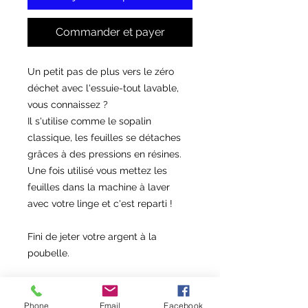
Commander et payer
Un petit pas de plus vers le zéro
déchet avec l'essuie-tout lavable,
vous connaissez ?
Il s'utilise comme le sopalin
classique, les feuilles se détaches
grâces à des pressions en résines.
Une fois utilisé vous mettez les
feuilles dans la machine à laver
avec votre linge et c'est reparti !
Fini de jeter votre argent à la
poubelle.
Dimension des feuilles : 22 cm x 22
cm
Phone
Email
Facebook