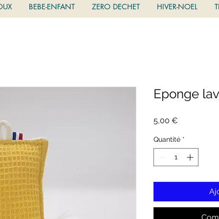
OUX
BEBE-ENFANT
ZERO DECHET
HIVER-NOEL
T
Eponge lav
Prix
5,00 €
Quantité
*
Aj
Comm