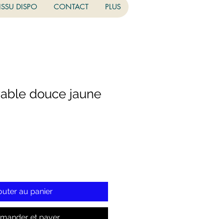
ISSU DISPO
CONTACT
PLUS
able douce jaune
outer au panier
ander et payer