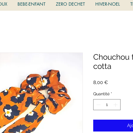
OUX
BEBE-ENFANT
ZERO DECHET
HIVER-NOEL
T
Chouchou fo
cotta
Prix
8,00 €
Quantité
*
Aj