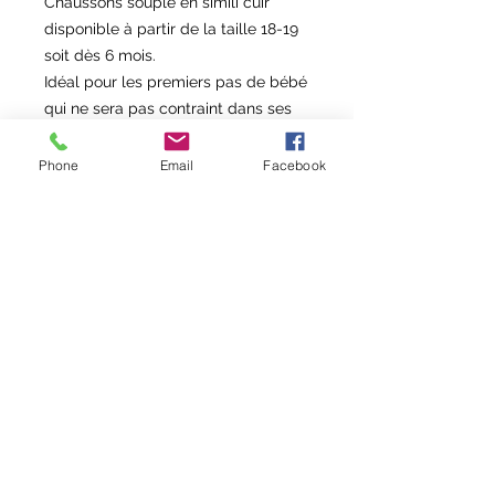
Chaussons souple en simili cuir
disponible à partir de la taille 18-19
soit dès 6 mois.
Idéal pour les premiers pas de bébé
qui ne sera pas contraint dans ses
gestes.
Les chaussons sont fourrés en
Phone
Email
Facebook
molleton de coton Bio GOTS, la
semelle en suédine est
antidérapante.
Les chaussons s’adapteront à tous
les enfants grâce à son élastique
réglable à la cheville.
Modèle sur commande :
> taille dispo du 18 au 35
> une 20 aine de couleurs au choix
pour le simili
✂️ DÉLAIS DE CONFECTION : entre
5 et 10 jours ouvrés