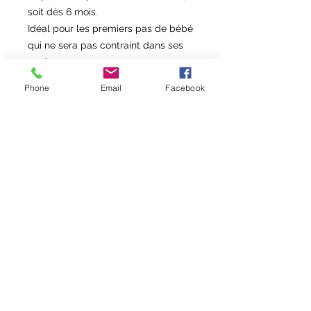
soit dès 6 mois.
Idéal pour les premiers pas de bébé
qui ne sera pas contraint dans ses
gestes.
Les chaussons sont fourrés en
Phone
Email
Facebook
molleton de coton Bio GOTS, la
semelle en suédine est
antidérapante.
Les chaussons s’adapteront à tous
les enfants grâce à son élastique
réglable à la cheville.
Modèle sur commande :
> taille dispo du 18 au 35
> une 20 aine de couleurs au choix
pour le simili
✂️ DÉLAIS DE CONFECTION : entre
5 et 10 jours ouvrés
Fabriqué dans mon atelier en