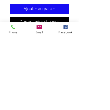
Ajouter au panier
Commander et payer
Phone
Email
Facebook
Boucles d'oreilles cabochons Peter
Pan montés sur des supports
argentés. Les boucles d'oreilles sont
sans plomb et sans nickel pour
éviter les allergies.
Dimension des cabochons : 1.6 cm
Longueur des boucles d'oreilles : 3
cm
Ne pas laisser à la portée des
enfants de moins de 36 mois.