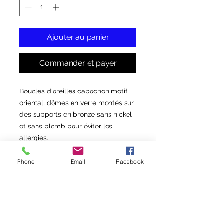
Ajouter au panier
Commander et payer
Boucles d'oreilles cabochon motif
oriental, dômes en verre montés sur
des supports en bronze sans nickel
et sans plomb pour éviter les
allergies.
Les boucles d'oreilles en dormeuses
Phone
Email
Facebook
peuvent être remplacer par des
crochets normaux sur demande !
Dimension des cabochons : 1,6 cm