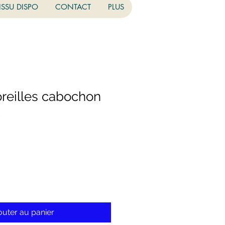
ISSU DISPO
CONTACT
PLUS
oreilles cabochon
u
outer au panier