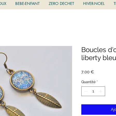
OUX
BEBE-ENFANT
ZERO DECHET
HIVER-NOEL
T
Boucles d'
liberty ble
Prix
7,00 €
Quantité
*
Aj