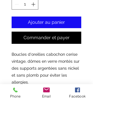
Ajouter au panier
Commander et payer
Boucles d'oreilles cabochon cerise
vintage, dômes en verre montés sur
des supports argentées sans nickel
et sans plomb pour éviter les
allergies.
Les boucles d'oreilles en dormeuses
Phone
Email
Facebook
peuvent être remplacer par des
crochets normaux sur demande !
Dimension des cabochons : 1,6 cm