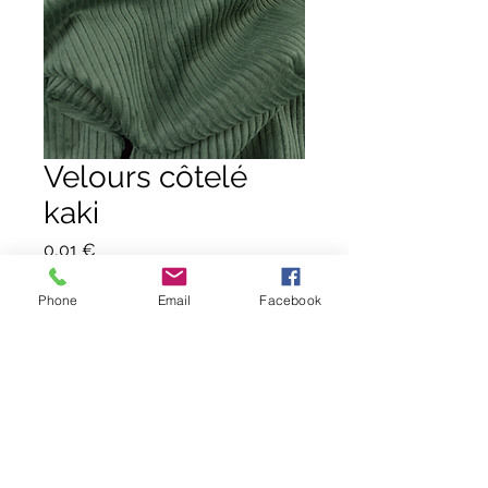
Velours côtelé
kaki
Prix
0,01 €
Quantité
*
Phone
Email
Facebook
Ajouter au panier
Commander et payer