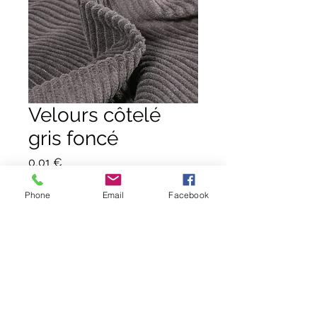
Velours côtelé
gris foncé
Prix
0,01 €
Quantité
*
Phone
Email
Facebook
Ajouter au panier
Commander et payer