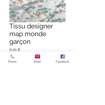
Tissu designer
map monde
garçon
Prix
0,01 €
Quantité
*
Phone
Email
Facebook
Ajouter au panier
Commander et payer