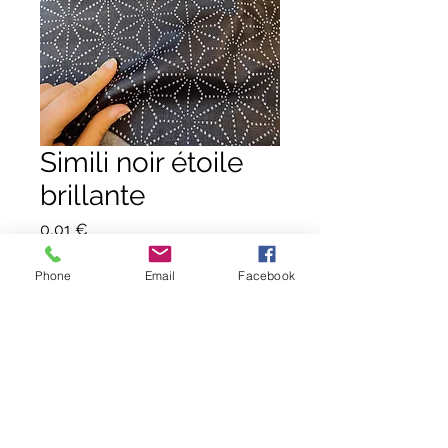
Simili noir étoile
brillante
Prix
0,01 €
Quantité
*
Phone
Email
Facebook
Ajouter au panier
Commander et payer