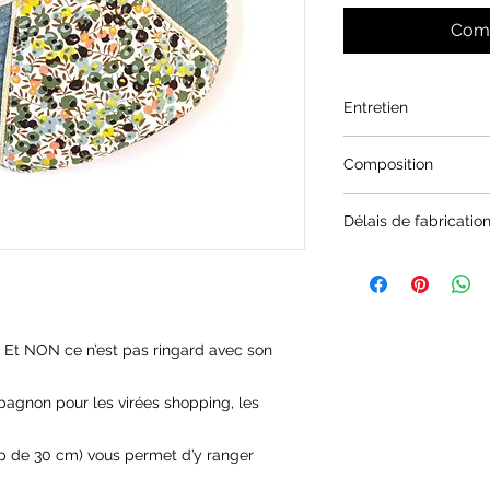
Comm
Entretien
À la main de préfér
Composition
Coton imprimé liber
Délais de fabricatio
Velours côtelé vert 
Sangle coton
Entre 1 et 2 semaine
 Et NON ce n’est pas ringard avec son
pagnon pour les virées shopping, les
ip de 30 cm) vous permet d’y ranger