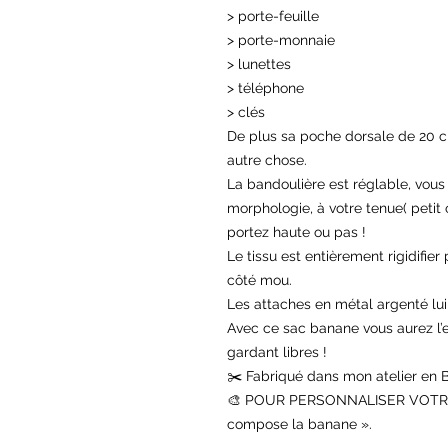
> porte-feuille
> porte-monnaie
> lunettes
> téléphone
> clés
De plus sa poche dorsale de 20 cm
autre chose.
La bandoulière est réglable, vous 
morphologie, à votre tenue( petit 
portez haute ou pas !
Le tissu est entièrement rigidifier
côté mou.
Les attaches en métal argenté lui
Avec ce sac banane vous aurez l’e
gardant libres !
✂️ Fabriqué dans mon atelier en 
🎨 POUR PERSONNALISER VOTRE BA
compose la banane ».