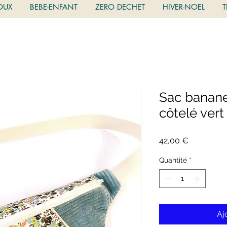
OUX
BEBE-ENFANT
ZERO DECHET
HIVER-NOEL
T
Sac banane 
côtelé vert
Prix
42,00 €
Quantité
*
Aj