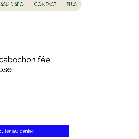
ISSU DISPO
CONTACT
PLUS
 cabochon fée
rose
outer au panier