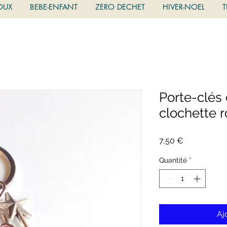
OUX
BEBE-ENFANT
ZERO DECHET
HIVER-NOEL
T
Porte-clés
clochette 
Prix
7,50 €
Quantité
*
Aj