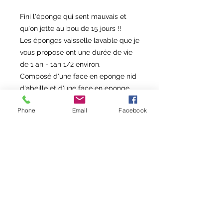
Fini l'éponge qui sent mauvais et
qu'on jette au bou de 15 jours !!
Les éponges vaisselle lavable que je
vous propose ont une durée de vie
de 1 an - 1an 1/2 environ.
Composé d'une face en eponge nid
d'abeille et d'une face en eponge
microfibre (très absorbante et qui
Phone
Email
Facebook
attrape la poussière)
Rembourrage en fibre polyestère
OEKO-TEX anti acariens.
💧 Cette éponge est idéale pour
faire le ménage, nettoyer votre plan
de travail ou pour la vaisselle.
Lavage à 40° en machine quand
vous le souhaitez.
Dimensions d'une éponge standard
jetable pour faciliter la prise en