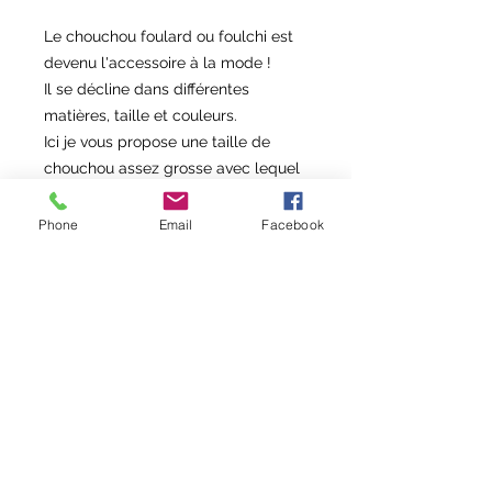
Le chouchou foulard ou foulchi est
devenu l'accessoire à la mode !
Il se décline dans différentes
matières, taille et couleurs.
Ici je vous propose une taille de
chouchou assez grosse avec lequel
vous pouvez faire 2 tours pour
attacher vos cheveux.
Phone
Email
Facebook
Le chouchou en tissu a de
nombreux avantages : il laisse
respirer vos cheveux sans les
abimer, il est souple, il apporte une
touche de couleur à vos coiffures et
vos pouvez aussi le mettre au
poignet.
Composition : double gaze de coton
à traits dorés
Lavage à la main a en machine à 30