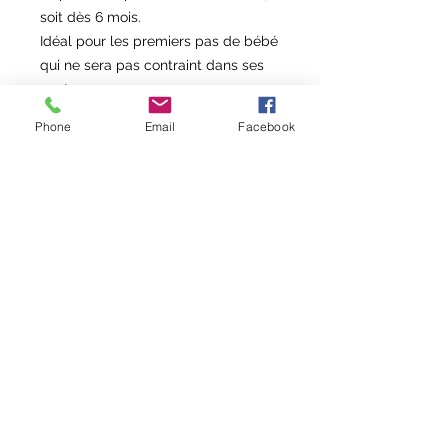
soit dès 6 mois.
Idéal pour les premiers pas de bébé
qui ne sera pas contraint dans ses
gestes.
Les chaussons sont fourrés en
Phone
Email
Facebook
molleton de coton Bio GOTS, la
semelle en suédine est
antidérapante.
Les chaussons s’adapteront à tous
les enfants grâce à son élastique
réglable à la cheville.
Modèle sur commande :
> taille dispo du 18 au 35
> une 20 aine de couleurs au choix
pour le simili
✂️ DÉLAIS DE CONFECTION : entre
5 et 10 jours ouvrés
Fabriqué dans mon atelier en